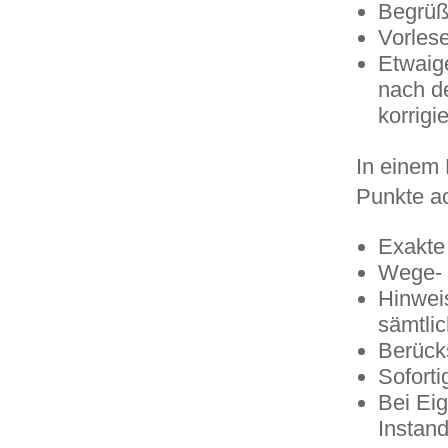
Begrüß
Vorles
Etwaig
nach de
korrigi
In einem 
Punkte a
Exakte
Wege- 
Hinweis
sämtlic
Berück
Sofort
Bei Ei
Instan