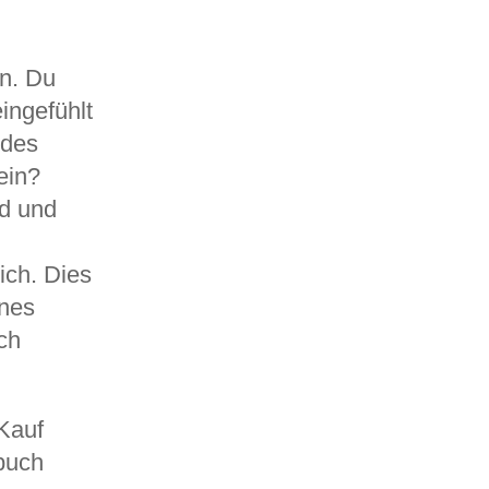
en. Du
ingefühlt
 des
ein?
nd und
ich. Dies
ines
ch
 Kauf
buch