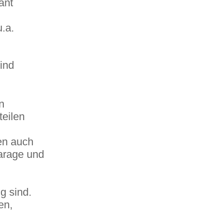
ant
.a.
ind
n
teilen
en auch
arage und
g sind.
en,