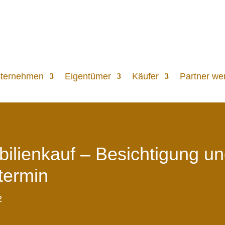
ternehmen
Eigentümer
Käufer
Partner we
ilienkauf – Besichtigung u
termin
2