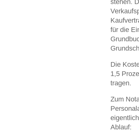
stehen. 
Verkaufsp
Kaufvertr
für die 
Grundbuc
Grundsch
Die Koste
1,5 Proze
tragen.
Zum Notar
Personala
eigentlic
Ablauf: