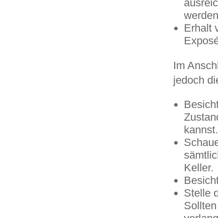
ausreic
werden 
Erhalt
Exposé
Im Anschl
jedoch di
Besicht
Zustan
kannst.
Schaue
sämtli
Keller.
Besich
Stelle 
Sollte