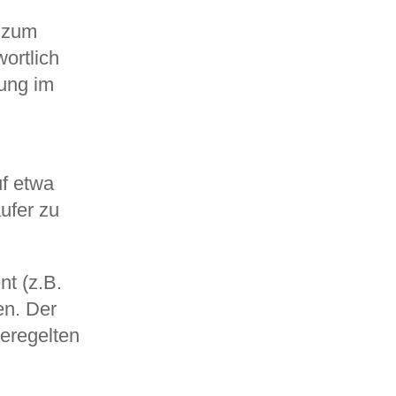
n zum
ortlich
ung im
uf etwa
ufer zu
nt (z.B.
en. Der
geregelten