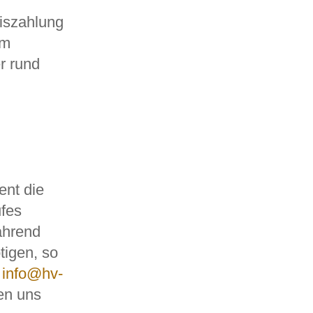
eiszahlung
im
r rund
ent die
ufes
ährend
igen, so
n
info@hv-
uen uns