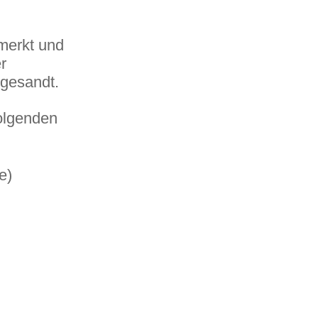
merkt und
r
ugesandt.
folgenden
e)