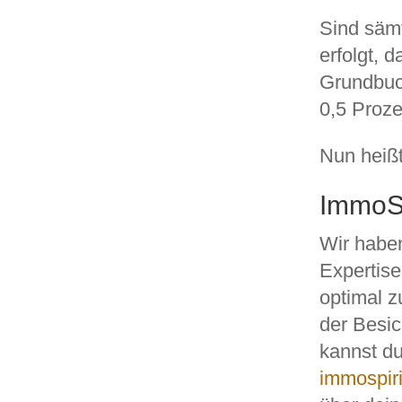
Sind sämt
erfolgt, 
Grundbuc
0,5 Proze
Nun heiß
ImmoSpi
Wir haben
Expertise
optimal z
der Besi
kannst d
immospiri