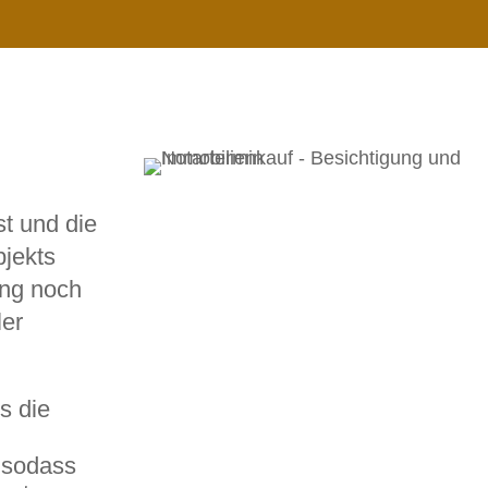
st und die
bjekts
ung noch
ler
s die
, sodass