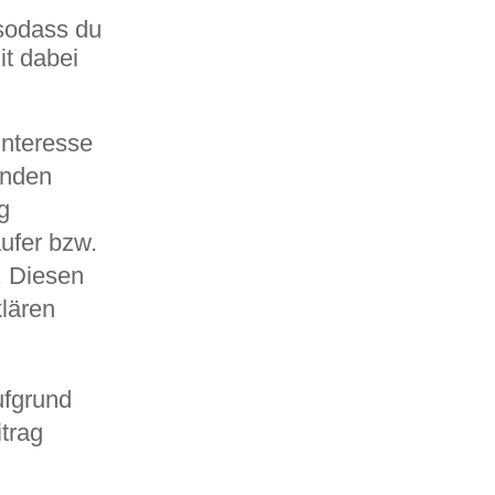
 sodass du
t dabei
Interesse
enden
g
ufer bzw.
. Diesen
klären
ufgrund
trag