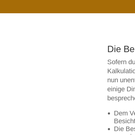
Die Be
Sofern du
Kalkulati
nun unent
einige Di
besprech
Dem Ve
Besicht
Die Bes